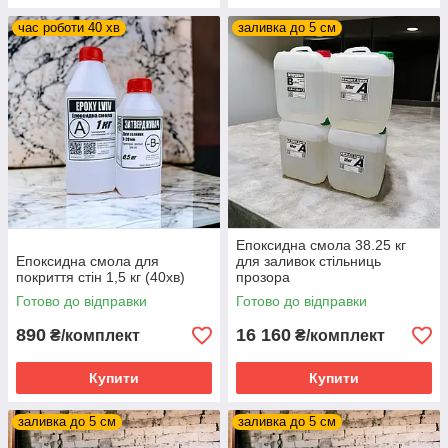
час роботи 40 хв
заливка до 5 см
Епоксидна смола 38.25 кг
Епоксидна смола для
для заливок стільниць
покриття стін 1,5 кг (40хв)
прозора
Готово до відправки
Готово до відправки
890
16 160
₴/комплект
₴/комплект
Купити
Купити
заливка до 5 см
заливка до 5 см