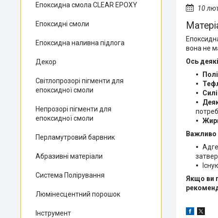
Епоксидна смола CLEAR EPOXY
10 лю
Епоксидні смоли
Матері
Епоксидна
Епоксидна наливна підлога
вона не ма
Ось деякі
Декор
Полі
Світлопрозорі пігменти для
Теф
епоксидної смоли
Силі
Деяк
Непрозорі пігменти для
потреб
епоксидної смоли
Жирн
Важливо 
Перламутровий барвник
Адге
Абразивні матеріали
затвер
Існу
Система Полірування
Якщо ви 
рекоменд
Люмінесцентний порошок
Інструмент