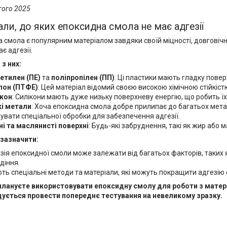
того 2025
али, до яких епоксидна смола не має адгезії
 смола є популярним матеріалом завдяки своїй міцності, довговічнос
є адгезії.
 з них:
етилен (ПЕ)
та
поліпропілен (ПП)
: Ці пластики мають гладку пове
лон (ПТФЕ)
: Цей матеріал відомий своєю високою хімічною стійкіс
кон
: Силікони мають дуже низьку поверхневу енергію, що робить ї
і метали
: Хоча епоксидна смола добре прилипає до багатьох металів
увати спеціальної обробки для забезпечення адгезії.
і та маслянисті поверхні
: Будь-які забруднення, такі як жир або
зазначити:
зія епоксидної смоли може залежати від багатьох факторів, таких я
діння.
ють спеціальні методи та матеріали, які можуть покращити адгезію 
плануєте використовувати епоксидну смолу для роботи з матері
ується провести попереднє тестування на невеликому зразку.