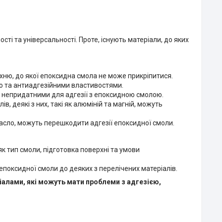
ті та універсальності. Проте, існують матеріали, до яких
рхню, до якої епоксидна смола не може прикріпитися.
тю та антиадгезійними властивостями.
х непридатними для адгезії з епоксидною смолою.
, деякі з них, такі як алюміній та магній, можуть
 масло, можуть перешкодити адгезії епоксидної смоли.
к тип смоли, підготовка поверхні та умови
епоксидної смоли до деяких з перелічених матеріалів.
алами, які можуть мати проблеми з адгезією,