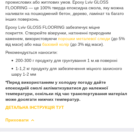
промислових або житлових умов. Epoxy Lviv GLOSS
FLOORING — це 100% тверда епоксидна смола, яку можна
наливати на пошкоджений бетон, дерево, ламінат та багато
інших поверхонь.
Epoxy Lviv GLOSS FLOORING забезпечує міцне
покриття. Створюйте візерунки, натхненні природним
каменем, використовуючи
порошки металевої слюди
(до 5%
від маси) або наш
базовий колір
(до 3% від маси).
Рекомендується наносити:
200-300 г продукту для грунтування 1 м.кв поверхні
1-1,2 кг продукту для забезпечення міцного захисного
шару 1-2 мм
*Перед використанням у холодну погоду дайте
епоксидній смолі акліматизуватися до належної
температури, оскільки під час транспортування матеріал
може досягати нижчих температур.
ДЕТАЛЬНА ІНСТРУКЦІЯ ТУТ
Приховати