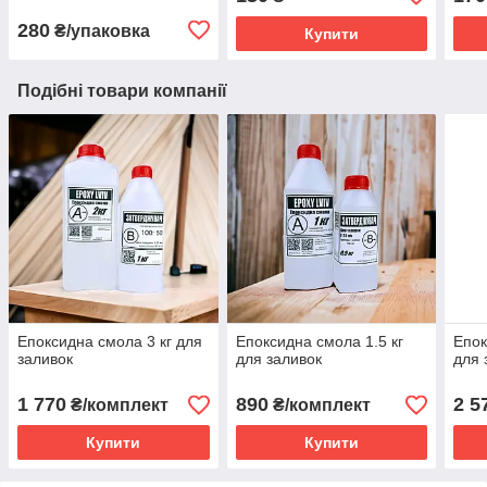
100 пар. (200 шт) розмір
L. безбарвні
280
₴/упаковка
Купити
Подібні товари компанії
Епоксидна смола 3 кг для
Епоксидна смола 1.5 кг
Епок
заливок
для заливок
для 
1 770
890
2 5
₴/комплект
₴/комплект
Купити
Купити