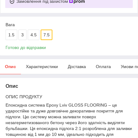
Замовлення під захистом
Вага
1.5
3
4.5
7.5
Готово до відправки
Опис
Характеристики
Доставка
Оплата
Умови п
Опис
ОПИС ПРОДУКТУ
Епоксидна система Epoxy Lviv GLOSS FLOORING – це
ударостійке та дуже довговічне декоративне покриття для
підлоги. Цю систему можна заливати поверх
незагерметизованого бетону через його здатність виділяти
бульбашки. Ця епоксидна підлога 2:1 розроблена для заливки
товщиною від 1 мм до 10 мм, ідеально підходить для