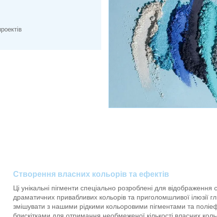
роектів
Створення власних кольорів та ефектів
Ці унікальні пігменти спеціально розроблені для відображення 
драматичних привабливих кольорів та приголомшливої ​​ілюзії г
змішувати з нашими рідкими кольоровими пігментами та полі
блискітками для отримання необмеженої кількості власних кольор