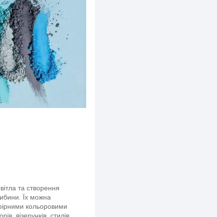
світла та створення
либини. Їх можна
ефірними кольоровими
ів, візерунків, стилів