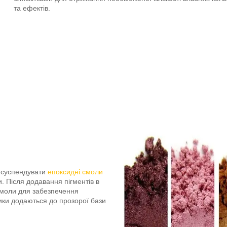
та ефектів.
б суспендувати
епоксидні смоли
и. Після додавання пігментів в
смоли для забезпечення
ики додаються до прозорої бази