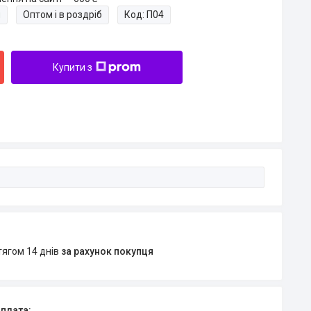
и
Оптом і в роздріб
Код:
П04
Купити з
тягом 14 днів
за рахунок покупця