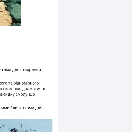
ентами для створення
ого та рівномірного
о і створює драматичні
оксидну смолу, що
вими блискітками для