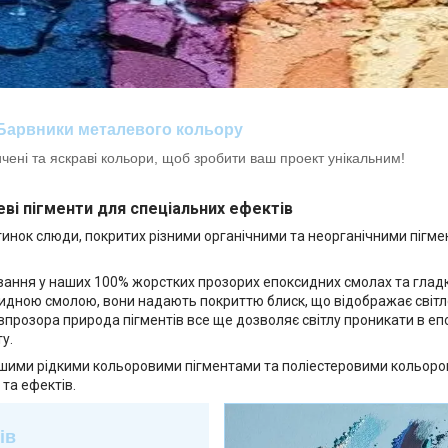
Барвники металевого кольору
ні та яскраві кольори, щоб зробити ваш проект унікальним!
ві пігменти для спеціальних ефектів
тинок слюди, покритих різними органічними та неорганічними пігм
ування у наших 100% жорстких прозорих епоксидних смолах та гладк
идною смолою, вони надають покриттю блиск, що відображає світл
впрозора природа пігментів все ще дозволяє світлу проникати в еп
у.
ашими рідкими кольоровими пігментами та поліестеровими кольоро
 та ефектів.
ів