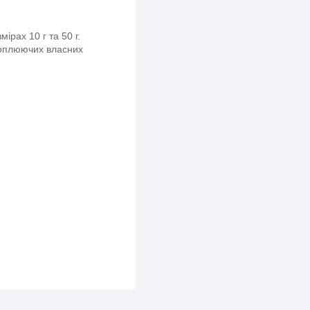
ірах 10 г та 50 г.
хоплюючих власних