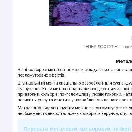
ТЕПЕР ДОСТУПНІ – насиче
Метале
Наші кольорові металеві пігменти складаються з наночас
перламутрових ефектів.
Ці унікальні пігменти спеціально розроблені для суспенд
змішування. Коли металеві частинки поєднуються з епокс
привабливі кольори і приголомшливу ілюзію глибини. Напі
посилить красу та естетичну привабливість вашого проект
Металеві кольорові пігменти можна також змішувати з н
необмеженої кількості власних кольорів, візерунків, стилів
Переваги металевих кольорових пігмент