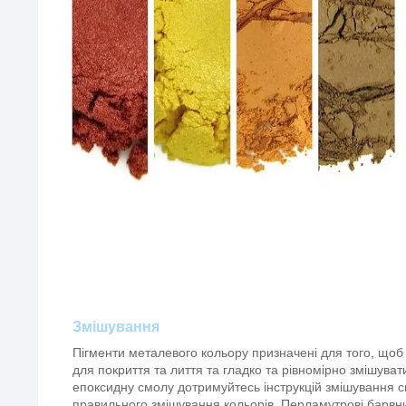
Змішування
Пігменти металевого кольору призначені для того, що
для покриття та лиття та гладко та рівномірно змішуват
епоксидну смолу дотримуйтесь інструкцій змішування 
правильного змішування кольорів. Перламутрові барвн