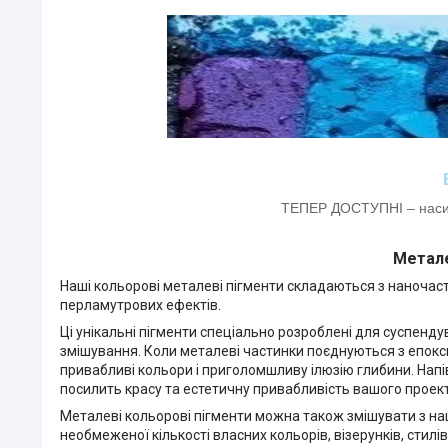
ТЕПЕР ДОСТУПНІ – насиче
Метале
Наші кольорові металеві пігменти складаються з наночас
перламутрових ефектів.
Ці унікальні пігменти спеціально розроблені для суспенд
змішування. Коли металеві частинки поєднуються з епокс
привабливі кольори і приголомшливу ілюзію глибини. Напі
посилить красу та естетичну привабливість вашого проект
Металеві кольорові пігменти можна також змішувати з н
необмеженої кількості власних кольорів, візерунків, стилів