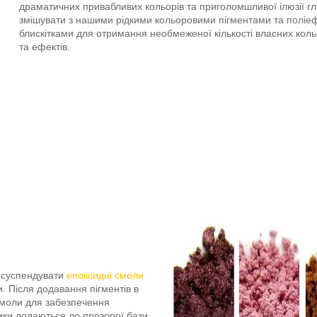
драматичних привабливих кольорів та приголомшливої ​​ілюзії г
змішувати з нашими рідкими кольоровими пігментами та полі
блискітками для отримання необмеженої кількості власних кольор
та ефектів.
б суспендувати
епоксидні смоли
и. Після додавання пігментів в
смоли для забезпечення
ики додаються до прозорої бази