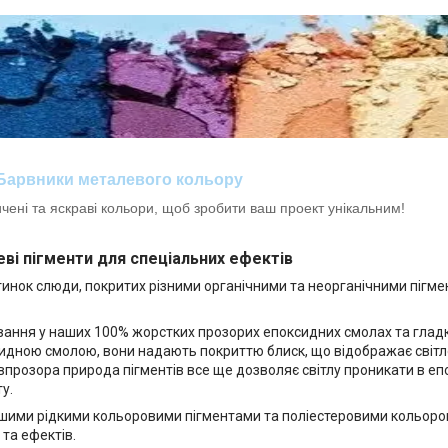
Барвники металевого кольору
ні та яскраві кольори, щоб зробити ваш проект унікальним!
ві пігменти для спеціальних ефектів
тинок слюди, покритих різними органічними та неорганічними пігм
ування у наших 100% жорстких прозорих епоксидних смолах та гладк
идною смолою, вони надають покриттю блиск, що відображає світл
впрозора природа пігментів все ще дозволяє світлу проникати в еп
у.
ашими рідкими кольоровими пігментами та поліестеровими кольоро
 та ефектів.