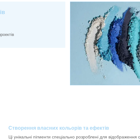
ів
роектів
Створення власних кольорів та ефектів
Ці унікальні пігменти спеціально розроблені для відображення 