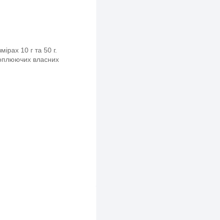
ірах 10 г та 50 г.
хоплюючих власних