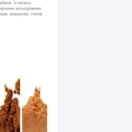
либини. Їх можна
ефірними кольоровими
ів, візерунків, стилів