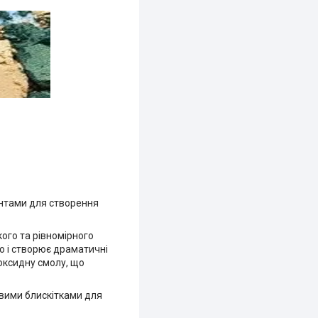
ентами для створення
ого та рівномірного
о і створює драматичні
оксидну смолу, що
вими блискітками для