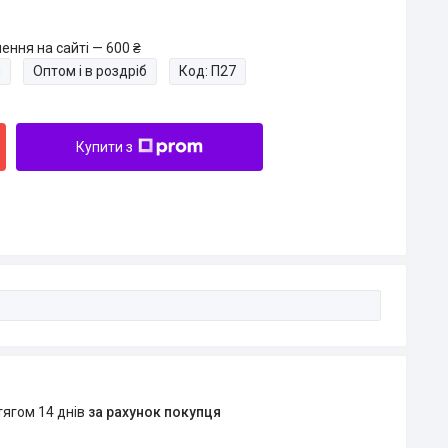
ення на сайті — 600 ₴
и
Оптом і в роздріб
Код:
П27
Купити з
тягом 14 днів
за рахунок покупця