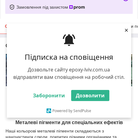
Замовлення під захистом
Опис
Характеристики
Доставка
Оплата
Умови п
×
Опис
Підписка на сповіщення
Дозвольте сайту epoxy-lviv.com.ua
відправляти вам сповіщення на робочий стіл.
Барвники металевого кольору
Заборонити
Дозволити
ТЕПЕР ДОСТУПНІ – насичені та яскраві кольори, щоб
зробити ваш проект унікальним!
Powered by SendPulse
Металеві пігменти для спеціальних ефектів
Наші кольорові металеві пігменти складаються з
наночастинок слюди, покритих різними органічними та