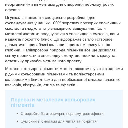
неорганічними пігментами для створення перламутрових
ефектів.
Ці унікальні пігменти спеціально розроблені для
суспендування у наших 100% жорстких прозорих епоксидних
смолах та гладкого та рівномірного змішування. Коли
металеві частинки поєднуються з епоксидною смолою, вони
надають покриттю блиск, що відображає світло і створює
драматичні привабливі кольори і приголомшливу ілюзію
глибини. Напівпрозора природа пігментів все ще дозволяє
світлу проникати в епоксидну смолу, що посилить красу та
естетичну привабливість вашого проекту.
Металеві кольорові пігменти можна також змішувати з нашими
рідкими кольоровими пігментами та поліестеровими
кольоровими блискітками для необмеженої кількості власних
кольорів, візерунків, стилів та ефектів.
Переваги металевих кольорових
пігментів
Створюйте багатовимірні, перламутрові ефекти
Сумісний зі смолами для лиття та покриття