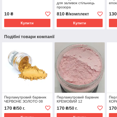
для заливок стільниць
епок
прозора
10
810
130
₴
₴/комплект
Купити
Купити
Подібні товари компанії
Перламутровий барвник
Перламутровий барвник
Перл
ЧЕРВОНЕ ЗОЛОТО 08
КРЕМОВИЙ 12
КОР
170
170
170
₴/50 г.
₴/50 г.