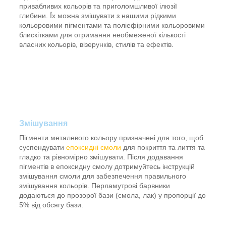
привабливих кольорів та приголомшливої ​​ілюзії
глибини. Їх можна змішувати з нашими рідкими
кольоровими пігментами та поліефірними кольоровими
блискітками для отримання необмеженої кількості
власних кольорів, візерунків, стилів та ефектів.
Змішування
Пігменти металевого кольору призначені для того, щоб
суспендувати
епоксидні смоли
для покриття та лиття та
гладко та рівномірно змішувати. Після додавання
пігментів в епоксидну смолу дотримуйтесь інструкцій
змішування смоли для забезпечення правильного
змішування кольорів. Перламутрові барвники
додаються до прозорої бази (смола, лак) у пропорції до
5% від обсягу бази.