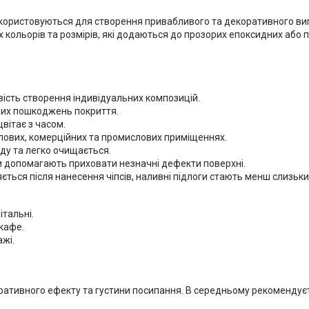
икористовуються для створення привабливого та декоративного ви
х кольорів та розмірів, які додаються до прозорих епоксидних або 
ість створення індивідуальних композицій.
них пошкоджень покриття.
цвітає з часом.
лових, комерційних та промислових приміщеннях.
ду та легко очищається.
си допомагають приховати незначні дефекти поверхні.
яється після нанесення чіпсів, наливні підлоги стають менш слизьк
італьні.
 кафе.
ажі.
коративного ефекту та густини посипання. В середньому рекоменду