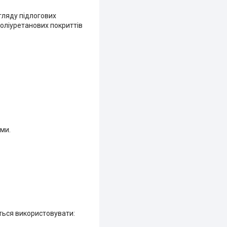
гляду підлогових
поліуретанових покриттів
ими.
ється використовувати: