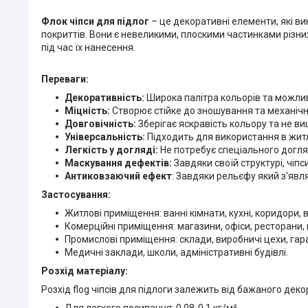
Флок чіпси для підлог
– це декоративні елементи, які в
покриттів. Вони є невеликими, плоскими частинками різни
під час їх нанесення.
Переваги:
Декоративність:
Широка палітра кольорів та можлив
Міцність:
Створює стійке до зношування та механіч
Довговічність:
Зберігає яскравість кольору та не ви
Універсальність:
Підходить для використання в жит
Легкість у догляді:
Не потребує спеціального догля
Маскування дефектів:
Завдяки своїй структурі, чіп
Антиковзаючий ефект
: Завдяки рельєфу який з'явл
Застосування:
Житлові приміщення: ванні кімнати, кухні, коридори, в
Комерційні приміщення: магазини, офіси, ресторани,
Промислові приміщення: склади, виробничі цехи, гар
Медичні заклади, школи, адміністративні будівлі.
Розхід матеріалу:
Розхід flog чіпсів для підлоги залежить від бажаного де
Для легкого посипання: 0,08-0,1 кг/м².