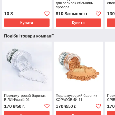
для заливок стільниць
епок
прозора
10
810
130
₴
₴/комплект
Купити
Купити
Подібні товари компанії
Перламутровий барвник
Перламутровий барвник
Перл
БІЛИЙ/синій 01
КОРАЛОВИЙ 11
СРІ
170
170
170
₴/50 г.
₴/50 г.