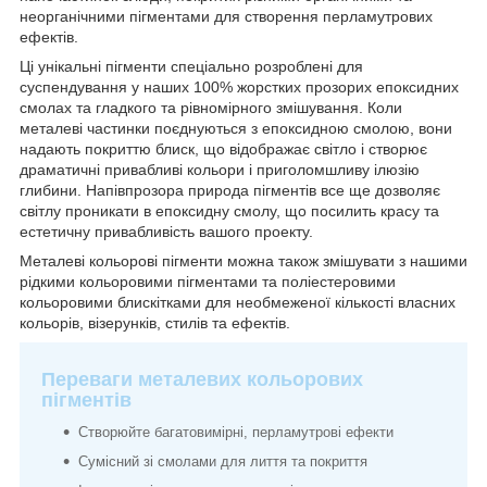
неорганічними пігментами для створення перламутрових
ефектів.
Ці унікальні пігменти спеціально розроблені для
суспендування у наших 100% жорстких прозорих епоксидних
смолах та гладкого та рівномірного змішування. Коли
металеві частинки поєднуються з епоксидною смолою, вони
надають покриттю блиск, що відображає світло і створює
драматичні привабливі кольори і приголомшливу ілюзію
глибини. Напівпрозора природа пігментів все ще дозволяє
світлу проникати в епоксидну смолу, що посилить красу та
естетичну привабливість вашого проекту.
Металеві кольорові пігменти можна також змішувати з нашими
рідкими кольоровими пігментами та поліестеровими
кольоровими блискітками для необмеженої кількості власних
кольорів, візерунків, стилів та ефектів.
Переваги металевих кольорових
пігментів
Створюйте багатовимірні, перламутрові ефекти
Сумісний зі смолами для лиття та покриття