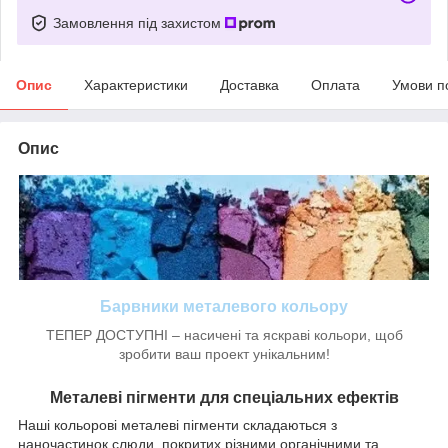
Замовлення під захистом
Опис
Характеристики
Доставка
Оплата
Умови п
Опис
Барвники металевого кольору
ТЕПЕР ДОСТУПНІ – насичені та яскраві кольори, щоб
зробити ваш проект унікальним!
Металеві пігменти для спеціальних ефектів
Наші кольорові металеві пігменти складаються з
наночастинок слюди, покритих різними органічними та