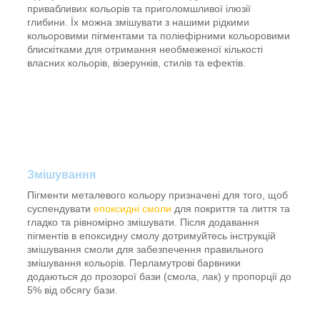
привабливих кольорів та приголомшливої ​​ілюзії
глибини. Їх можна змішувати з нашими рідкими
кольоровими пігментами та поліефірними кольоровими
блискітками для отримання необмеженої кількості
власних кольорів, візерунків, стилів та ефектів.
Змішування
Пігменти металевого кольору призначені для того, щоб
суспендувати
епоксидні смоли
для покриття та лиття та
гладко та рівномірно змішувати. Після додавання
пігментів в епоксидну смолу дотримуйтесь інструкцій
змішування смоли для забезпечення правильного
змішування кольорів. Перламутрові барвники
додаються до прозорої бази (смола, лак) у пропорції до
5% від обсягу бази.