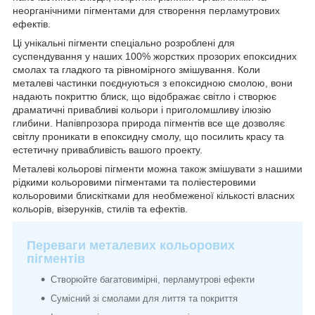
неорганічними пігментами для створення перламутрових
ефектів.
Ці унікальні пігменти спеціально розроблені для
суспендування у наших 100% жорстких прозорих епоксидних
смолах та гладкого та рівномірного змішування. Коли
металеві частинки поєднуються з епоксидною смолою, вони
надають покриттю блиск, що відображає світло і створює
драматичні привабливі кольори і приголомшливу ілюзію
глибини. Напівпрозора природа пігментів все ще дозволяє
світлу проникати в епоксидну смолу, що посилить красу та
естетичну привабливість вашого проекту.
Металеві кольорові пігменти можна також змішувати з нашими
рідкими кольоровими пігментами та поліестеровими
кольоровими блискітками для необмеженої кількості власних
кольорів, візерунків, стилів та ефектів.
Переваги металевих кольорових
пігментів
Створюйте багатовимірні, перламутрові ефекти
Сумісний зі смолами для лиття та покриття