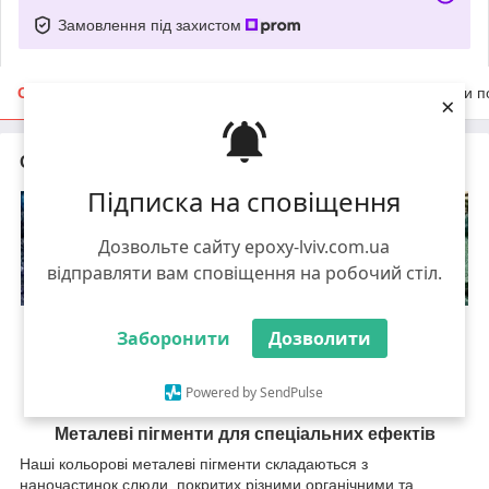
Замовлення під захистом
Опис
Характеристики
Доставка
Оплата
Умови п
×
Опис
Підписка на сповіщення
Дозвольте сайту epoxy-lviv.com.ua
відправляти вам сповіщення на робочий стіл.
Барвники металевого кольору
Заборонити
Дозволити
ТЕПЕР ДОСТУПНІ – насичені та яскраві кольори, щоб
зробити ваш проект унікальним!
Powered by SendPulse
Металеві пігменти для спеціальних ефектів
Наші кольорові металеві пігменти складаються з
наночастинок слюди, покритих різними органічними та