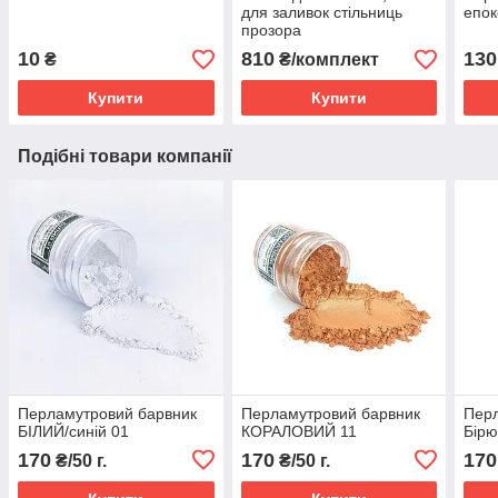
для заливок стільниць
епок
прозора
10
810
130
₴
₴/комплект
Купити
Купити
Подібні товари компанії
Перламутровий барвник
Перламутровий барвник
Перл
БІЛИЙ/синій 01
КОРАЛОВИЙ 11
Бірю
170
170
170
₴/50 г.
₴/50 г.