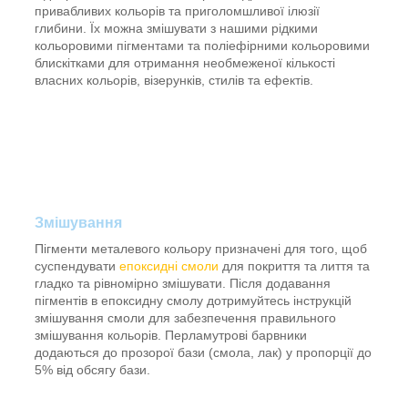
привабливих кольорів та приголомшливої ​​ілюзії
глибини. Їх можна змішувати з нашими рідкими
кольоровими пігментами та поліефірними кольоровими
блискітками для отримання необмеженої кількості
власних кольорів, візерунків, стилів та ефектів.
Змішування
Пігменти металевого кольору призначені для того, щоб
суспендувати
епоксидні смоли
для покриття та лиття та
гладко та рівномірно змішувати. Після додавання
пігментів в епоксидну смолу дотримуйтесь інструкцій
змішування смоли для забезпечення правильного
змішування кольорів. Перламутрові барвники
додаються до прозорої бази (смола, лак) у пропорції до
5% від обсягу бази.