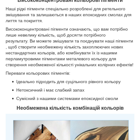
Висококонцентровані кольорові пігменти
Наші рідкі пігменти спеціально розроблені для ретельного
змішування та залишаються в наших епоксидних смолах для
лиття та покриття.
Висококонцентровані пігменти означають, що вам потрібно
лише невелику кількість, щоб досягти потрібного
результату. Ви можете змішувати та поєднувати наші пігменти
, щоб створити необмежену кількість захоплюючих нових
нестандартних кольорів, або комбінувати їх із нашими
перламутровими пігментами металевого кольору для
створення необмеженої кількості унікальних колірних ефектів!
Переваги кольорових пігментів:
Ідеально підходить для суцільного рівного кольору
Нетоксичний і має слабкий запах
Сумісний з нашими системами епоксидної смоли
Необмежена кількість комбінацій кольорів